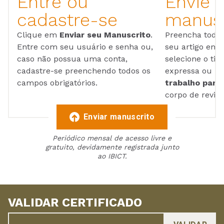
Entre ou
Envie 
cadastre-se
manusc
Clique em
Enviar seu Manuscrito
.
Preencha todos
Entre com seu usuário e senha ou,
seu artigo em
caso não possua uma conta,
selecione o tip
cadastre-se preenchendo todos os
expressa ou ul
campos obrigatórios.
trabalho para 
corpo de reviso
Enviar manuscrito
Periódico mensal de acesso livre e
gratuito, devidamente registrada junto
ao IBICT.
VALIDAR CERTIFICADO