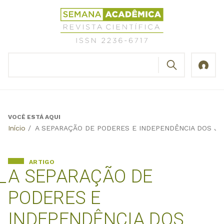
Jump
Revista
to
Científica
navigation
Semana
Acadêmica
BUSCAR
ISSN
Formulário
2236-
de
6717
busca
VOCÊ ESTÁ AQUI
Back
Início
/
A SEPARAÇÃO DE PODERES E INDEPENDÊNCIA DOS J
to
top
ARTIGO
A SEPARAÇÃO DE
PODERES E
INDEPENDÊNCIA DOS