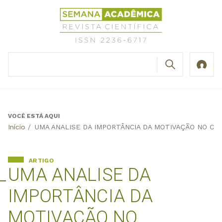
Jump
Revista
to
Científica
navigation
Semana
Acadêmica
BUSCAR
ISSN
Formulário
2236-
de
6717
busca
VOCÊ ESTÁ AQUI
Back
Início
/
UMA ANALISE DA IMPORTÂNCIA DA MOTIVAÇÃO NO CO
to
top
ARTIGO
UMA ANALISE DA
IMPORTÂNCIA DA
MOTIVAÇÃO NO