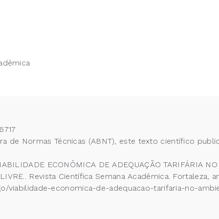
cadêmica
6717
 de Normas Técnicas (ABNT), este texto científico publi
ti, C. VIABILIDADE ECONÔMICA DE ADEQUAÇÃO TARIFÁRI
. Revista Científica Semana Acadêmica. Fortaleza, ano 
tigo/viabilidade-economica-de-adequacao-tarifaria-no-am