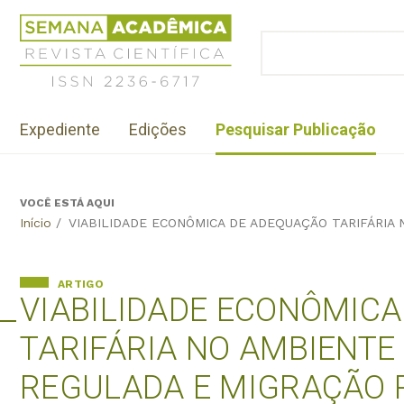
Jump
Revista
to
Científica
BUSCAR
navigation
Formulário
Semana
de
Acadêmica
busca
ISSN
Menu
2236-
Expediente
Edições
Pesquisar Publicação
institutional
6717
VOCÊ ESTÁ AQUI
Back
Início
/
VIABILIDADE ECONÔMICA DE ADEQUAÇÃO TARIFÁRIA
to
top
ARTIGO
VIABILIDADE ECONÔMIC
TARIFÁRIA NO AMBIENT
REGULADA E MIGRAÇÃO 