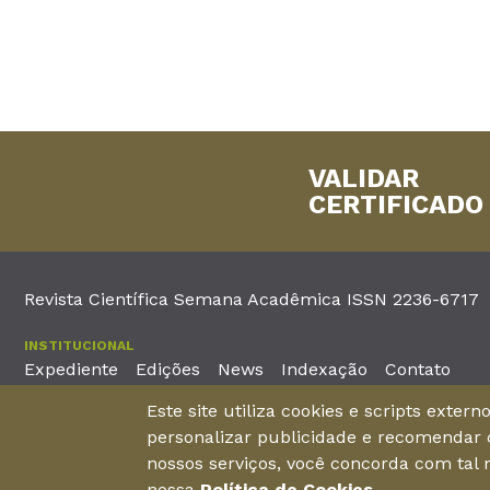
VALIDAR
CERTIFICADO
Revista Científica Semana Acadêmica ISSN 2236-6717
INSTITUCIONAL
Expediente
Edições
News
Indexação
Contato
Este site utiliza cookies e scripts exter
EDITORA
personalizar publicidade e recomendar c
Unieducar Inteligência Educacional Ltda
Av. Desembargador Mo
nossos serviços, você concorda com tal
CNPJ: 05.569.970/0001-26
Fortaleza – Ceará -
nossa
Política de Cookies
.