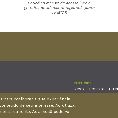
Periódico mensal de acesso livre e
gratuito, devidamente registrada junto
ao IBICT.
PARTICIPE
News
Contato
Dire
nos para melhorar a sua experiência,
onteúdo de seu interesse. Ao utilizar
reira, No. 2001 – 11º andar - Bairro Aldeota
 monitoramento. Aqui você pode ver
 Brasil - CEP 60170-001