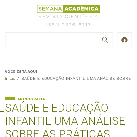
Jump
Revista
to
Científica
navigation
Semana
Acadêmica
BUSCAR
ISSN
Formulário
2236-
de
6717
busca
VOCÊ ESTÁ AQUI
Back
Início
/
SAÚDE E EDUCAÇÃO INFANTIL UMA ANÁLISE SOBRE A
to
top
MONOGRAFIA
SAÚDE E EDUCAÇÃO
INFANTIL UMA ANÁLISE
SOBRE AS PRÁTICAS