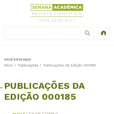
Jump
Revista
to
Científica
navigation
Semana
Acadêmica
BUSCAR
ISSN
Formulário
2236-
de
6717
busca
VOCÊ ESTÁ AQUI
Back
Início
/
Publicações
/
Publicações da Edição 000185
to
top
PUBLICAÇÕES DA
EDIÇÃO 000185
Saúde Coletiva