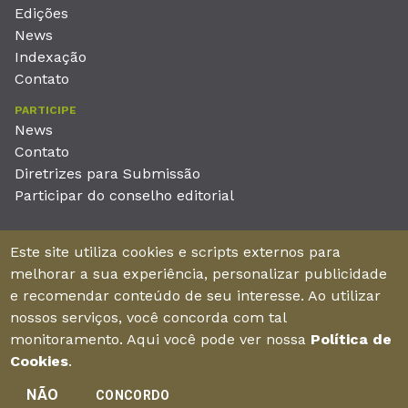
Edições
News
Indexação
Contato
PARTICIPE
News
Contato
Diretrizes para Submissão
Participar do conselho editorial
EDITORA
Este site utiliza cookies e scripts externos para
Unieducar Inteligência Educacional Ltda
melhorar a sua experiência, personalizar publicidade
CNPJ: 05.569.970/0001-26
e recomendar conteúdo de seu interesse. Ao utilizar
Av. Desembargador Moreira, No. 2001 – 11º andar - Bairro
nossos serviços, você concorda com tal
Aldeota
monitoramento. Aqui você pode ver nossa
Política de
Fortaleza – Ceará - Brasil - CEP 60170-001
Cookies
.
NÃO
CONCORDO
Enviar manuscrito