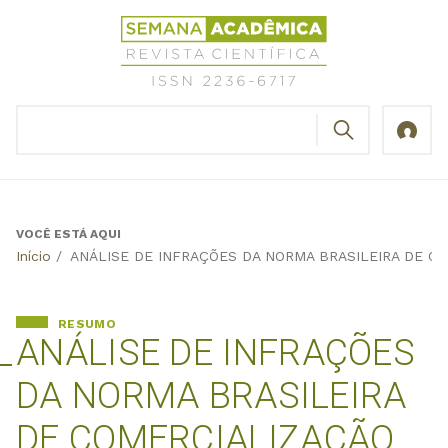
Jump
Revista
to
Científica
navigation
Semana
Acadêmica
BUSCAR
ISSN
Formulário
2236-
de
6717
busca
VOCÊ ESTÁ AQUI
Back
Início
/
ANÁLISE DE INFRAÇÕES DA NORMA BRASILEIRA DE CO
to
top
RESUMO
ANÁLISE DE INFRAÇÕES
DA NORMA BRASILEIRA
DE COMERCIALIZAÇÃO