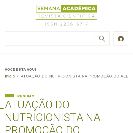
Jump
Revista
to
Científica
navigation
Semana
Acadêmica
BUSCAR
ISSN
Formulário
2236-
de
6717
busca
VOCÊ ESTÁ AQUI
Back
Início
/
ATUAÇÃO DO NUTRICIONISTA NA PROMOÇÃO DO ALEIT
to
top
RESUMO
ATUAÇÃO DO
NUTRICIONISTA NA
PROMOÇÃO DO