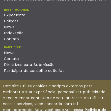
INSTITUCIONAL
Expediente
Edições
News
Indexação
Contato
PARTICIPE
News
Contato
Diretrizes para Submissão
Participar do conselho editorial
EDITORA
Este site utiliza cookies e scripts externos para
Unieducar Inteligência Educacional Ltda
melhorar a sua experiência, personalizar publicidade
CNPJ: 05.569.970/0001-26
e recomendar conteúdo de seu interesse. Ao utilizar
Av. Desembargador Moreira, No. 2001 – 11º andar - Bairro
nossos serviços, você concorda com tal
Aldeota
monitoramento. Aqui você pode ver nossa
Política de