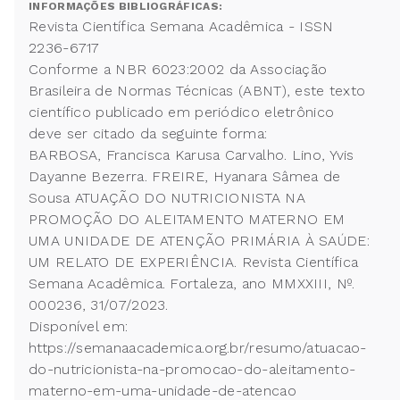
INFORMAÇÕES BIBLIOGRÁFICAS:
Revista Científica Semana Acadêmica - ISSN
2236-6717
Conforme a NBR 6023:2002 da Associação
Brasileira de Normas Técnicas (ABNT), este texto
científico publicado em periódico eletrônico
deve ser citado da seguinte forma:
BARBOSA, Francisca Karusa Carvalho. Lino, Yvis
Dayanne Bezerra. FREIRE, Hyanara Sâmea de
Sousa ATUAÇÃO DO NUTRICIONISTA NA
PROMOÇÃO DO ALEITAMENTO MATERNO EM
UMA UNIDADE DE ATENÇÃO PRIMÁRIA À SAÚDE:
UM RELATO DE EXPERIÊNCIA. Revista Científica
Semana Acadêmica. Fortaleza, ano MMXXIII, Nº.
000236, 31/07/2023.
Disponível em:
https://semanaacademica.org.br/resumo/atuacao-
do-nutricionista-na-promocao-do-aleitamento-
materno-em-uma-unidade-de-atencao