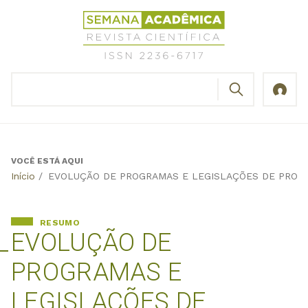
Jump
Revista
to
Científica
navigation
Semana
Acadêmica
BUSCAR
ISSN
Formulário
2236-
de
6717
busca
VOCÊ ESTÁ AQUI
Back
Início
/
EVOLUÇÃO DE PROGRAMAS E LEGISLAÇÕES DE PROT
to
top
RESUMO
EVOLUÇÃO DE
PROGRAMAS E
LEGISLAÇÕES DE