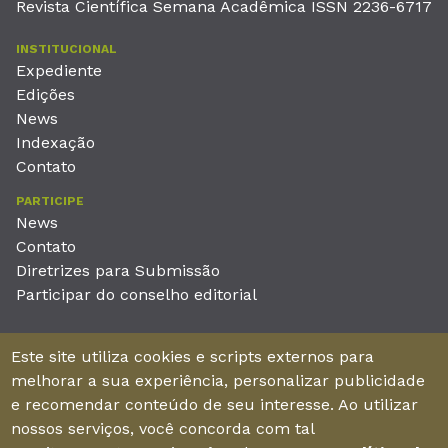
Revista Científica Semana Acadêmica ISSN 2236-6717
INSTITUCIONAL
Expediente
Edições
News
Indexação
Contato
PARTICIPE
News
Contato
Diretrizes para Submissão
Participar do conselho editorial
EDITORA
Este site utiliza cookies e scripts externos para
Unieducar Inteligência Educacional Ltda
melhorar a sua experiência, personalizar publicidade
CNPJ: 05.569.970/0001-26
e recomendar conteúdo de seu interesse. Ao utilizar
Av. Desembargador Moreira, No. 2001 – 11º andar - Bairro
nossos serviços, você concorda com tal
Aldeota