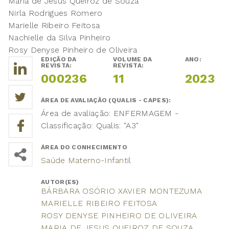
Maria de Jesus Queiroz de Souza
Nirla Rodrigues Romero
Marielle Ribeiro Feitosa
Nachielle da Silva Pinheiro
Rosy Denyse Pinheiro de Oliveira
EDIÇÃO DA
VOLUME DA
ANO:
REVISTA:
REVISTA:
000236
11
2023
ÁREA DE AVALIAÇÃO (QUALIS - CAPES):
Área de avaliação: ENFERMAGEM -
Classificação: Qualis: "A3"
ÁREA DO CONHECIMENTO
Saúde Materno-Infantil
AUTOR(ES)
BÁRBARA OSÓRIO XAVIER MONTEZUMA
MARIELLE RIBEIRO FEITOSA
ROSY DENYSE PINHEIRO DE OLIVEIRA
MARIA DE JESUS QUEIROZ DE SOUZA