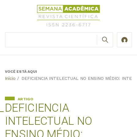
Jump
Revista
to
Científica
navigation
Semana
Acadêmica
BUSCAR
ISSN
Formulário
2236-
de
6717
busca
VOCÊ ESTÁ AQUI
Back
Início
/
DEFICIENCIA INTELECTUAL NO ENSINO MÉDIO: INTER
to
top
ARTIGO
DEFICIENCIA
INTELECTUAL NO
ENSINO MÉDIO: