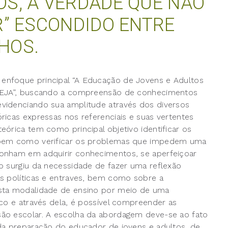
S, A VERDADE QUE NÃO
R” ESCONDIDO ENTRE
HOS.
enfoque principal “A Educação de Jovens e Adultos
a EJA”, buscando a compreensão de conhecimentos
videnciando sua amplitude através dos diversos
ricas expressas nos referenciais e suas vertentes
órica tem como principal objetivo identificar os
A bem como verificar os problemas que impedem uma
sonham em adquirir conhecimentos, se aperfeiçoar
o surgiu da necessidade de fazer uma reflexão
s políticas e entraves, bem como sobre a
esta modalidade de ensino por meio de uma
ico e através dela, é possível compreender as
ão escolar. A escolha da abordagem deve-se ao fato
da preparação do educador de jovens e adultos, de