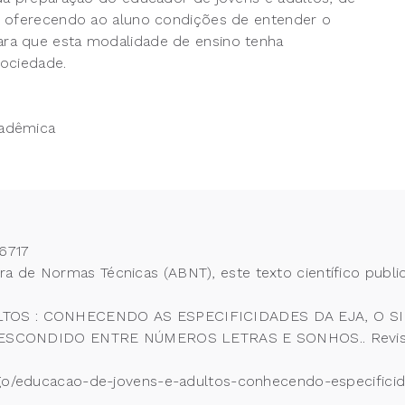
, oferecendo ao aluno condições de entender o
ra que esta modalidade de ensino tenha
sociedade.
cadêmica
6717
 de Normas Técnicas (ABNT), este texto científico publi
ADULTOS : CONHECENDO AS ESPECIFICIDADES DA EJA, O
ONDIDO ENTRE NÚMEROS LETRAS E SONHOS.. Revista Ci
tigo/educacao-de-jovens-e-adultos-conhecendo-especifici