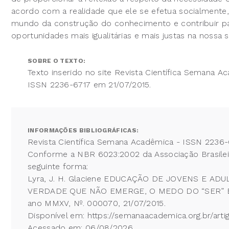
acordo com a realidade que ele se efetua socialmente
mundo da construção do conhecimento e contribuir pa
oportunidades mais igualitárias e mais justas na nossa 
SOBRE O TEXTO:
Texto inserido no site Revista Científica Semana A
ISSN 2236-6717 em 21/07/2015.
INFORMAÇÕES BIBLIOGRÁFICAS:
Revista Científica Semana Acadêmica - ISSN 2236-
Conforme a NBR 6023:2002 da Associação Brasileira
seguinte forma:
Lyra, J. H. Glaciene EDUCAÇÃO DE JOVENS E 
VERDADE QUE NÃO EMERGE, O MEDO DO “SER” ESC
ano MMXV, Nº. 000070, 21/07/2015.
Disponível em: https://semanaacademica.org.br/ar
Acessado em: 06/08/2026.