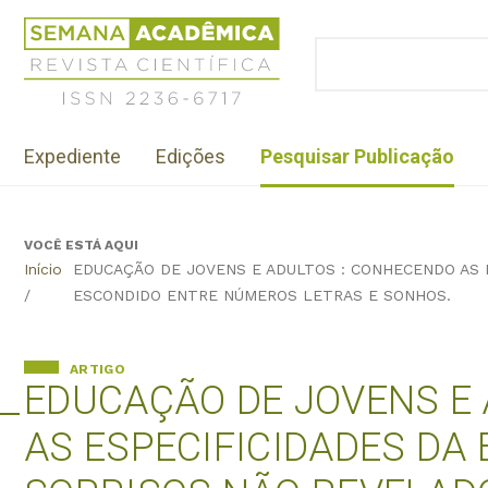
Jump
Revista
to
Científica
BUSCAR
navigation
Formulário
Semana
de
Acadêmica
busca
ISSN
Menu
2236-
Expediente
Edições
Pesquisar Publicação
institutional
6717
VOCÊ ESTÁ AQUI
Back
Início
EDUCAÇÃO DE JOVENS E ADULTOS : CONHECENDO AS E
to
/
ESCONDIDO ENTRE NÚMEROS LETRAS E SONHOS.
top
ARTIGO
EDUCAÇÃO DE JOVENS E
AS ESPECIFICIDADES DA 