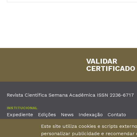
VALIDAR
CERTIFICADO
Revista Científica Semana Acadêmica ISSN 2236-6717
INSTITUCIONAL
Expediente
Edições
News
Indexação
Contato
Este site utiliza cookies e scripts exter
EDITORA
personalizar publicidade e recomendar c
Unieducar Inteligência Educacional Ltda
Av. Desembargador Mo