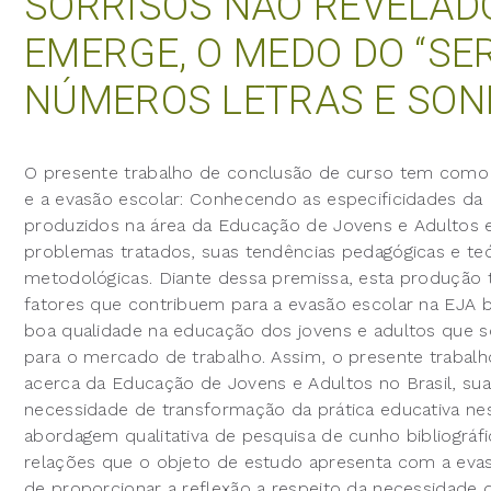
SORRISOS NÃO REVELADO
EMERGE, O MEDO DO “SE
NÚMEROS LETRAS E SON
O presente trabalho de conclusão de curso tem como 
e a evasão escolar: Conhecendo as especificidades d
produzidos na área da Educação de Jovens e Adultos e
problemas tratados, suas tendências pedagógicas e teó
metodológicas. Diante dessa premissa, esta produção te
fatores que contribuem para a evasão escolar na EJ
boa qualidade na educação dos jovens e adultos que 
para o mercado de trabalho. Assim, o presente trabalh
acerca da Educação de Jovens e Adultos no Brasil, sua
necessidade de transformação da prática educativa n
abordagem qualitativa de pesquisa de cunho bibliográf
relações que o objeto de estudo apresenta com a evas
de proporcionar a reflexão a respeito da necessidade 