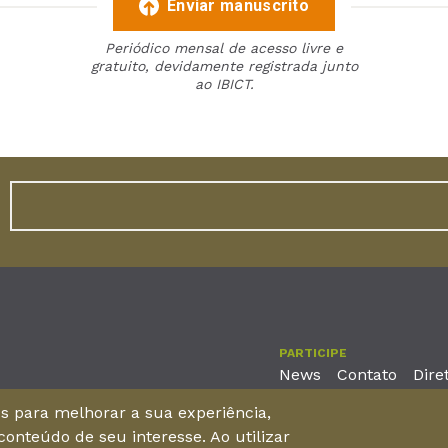
Enviar manuscrito
Periódico mensal de acesso livre e
gratuito, devidamente registrada junto
ao IBICT.
PARTICIPE
News
Contato
Dire
nos para melhorar a sua experiência,
onteúdo de seu interesse. Ao utilizar
reira, No. 2001 – 11º andar - Bairro Aldeota