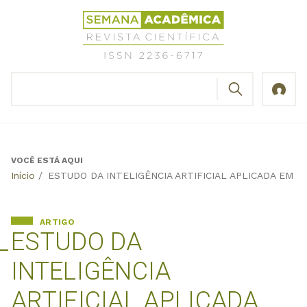
Jump
Revista
to
Científica
navigation
Semana
Acadêmica
BUSCAR
ISSN
Formulário
2236-
de
6717
busca
VOCÊ ESTÁ AQUI
Back
Início
/
ESTUDO DA INTELIGÊNCIA ARTIFICIAL APLICADA EM 
to
top
ARTIGO
ESTUDO DA
INTELIGÊNCIA
ARTIFICIAL APLICADA