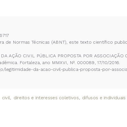
6717
 de Normas Técnicas (ABNT), este texto científico publi
ADE DA AÇÃO CIVIL PÚBLICA PROPOSTA POR ASSOCIAÇÃO
êmica. Fortaleza, ano MMXVI, Nº. 000089, 17/10/2016.
go/legitimidade-da-acao-civil-publica-proposta-por-associa
civil
direitos e interesses coletivos
difusos e individua