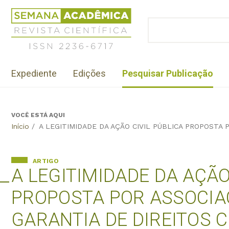
Jump
Revista
to
Científica
BUSCAR
navigation
Formulário
Semana
de
Acadêmica
busca
ISSN
Menu
2236-
Expediente
Edições
Pesquisar Publicação
institutional
6717
VOCÊ ESTÁ AQUI
Back
Início
/
A LEGITIMIDADE DA AÇÃO CIVIL PÚBLICA PROPOSTA 
to
top
ARTIGO
A LEGITIMIDADE DA AÇÃO
PROPOSTA POR ASSOCIAÇ
GARANTIA DE DIREITOS 