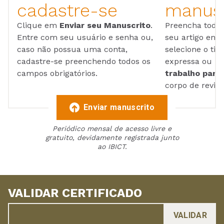
cadastre-se
manusc
Clique em
Enviar seu Manuscrito
.
Preencha todos
Entre com seu usuário e senha ou,
seu artigo em
caso não possua uma conta,
selecione o tip
cadastre-se preenchendo todos os
expressa ou ul
campos obrigatórios.
trabalho para 
corpo de reviso
Enviar manuscrito
Periódico mensal de acesso livre e
gratuito, devidamente registrada junto
ao IBICT.
VALIDAR CERTIFICADO