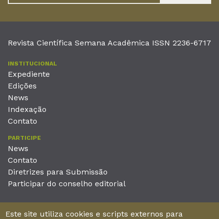
Revista Científica Semana Acadêmica ISSN 2236-6717
INSTITUCIONAL
Expediente
Edições
News
Indexação
Contato
PARTICIPE
News
Contato
Diretrizes para Submissão
Participar do conselho editorial
EDITORA
Este site utiliza cookies e scripts externos para
Unieducar Inteligência Educacional Ltda