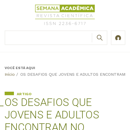
Jump
Revista
to
Científica
navigation
Semana
Acadêmica
BUSCAR
ISSN
Formulário
2236-
de
6717
busca
VOCÊ ESTÁ AQUI
Back
Início
/
OS DESAFIOS QUE JOVENS E ADULTOS ENCONTRAM N
to
top
ARTIGO
OS DESAFIOS QUE
JOVENS E ADULTOS
ENCONTRAM NO