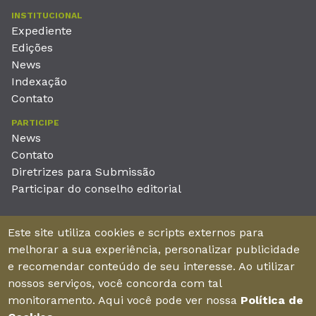
INSTITUCIONAL
Expediente
Edições
News
Indexação
Contato
PARTICIPE
News
Contato
Diretrizes para Submissão
Participar do conselho editorial
EDITORA
Este site utiliza cookies e scripts externos para
Unieducar Inteligência Educacional Ltda
melhorar a sua experiência, personalizar publicidade
CNPJ: 05.569.970/0001-26
e recomendar conteúdo de seu interesse. Ao utilizar
Av. Desembargador Moreira, No. 2001 – 11º andar - Bairro
nossos serviços, você concorda com tal
Aldeota
monitoramento. Aqui você pode ver nossa
Política de
Fortaleza – Ceará - Brasil - CEP 60170-001