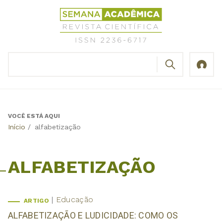
Jump
Revista
to
Científica
navigation
Semana
Acadêmica
BUSCAR
ISSN
Formulário
2236-
de
6717
busca
VOCÊ ESTÁ AQUI
Back
Início
/
alfabetização
to
top
ALFABETIZAÇÃO
Educação
ARTIGO
ALFABETIZAÇÃO E LUDICIDADE: COMO OS