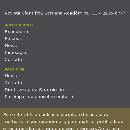
Revista Científica Semana Acadêmica ISSN 2236-6717
INSTITUCIONAL
Expediente
Edições
News
Indexação
Contato
PARTICIPE
News
Contato
Diretrizes para Submissão
Participar do conselho editorial
EDITORA
Este site utiliza cookies e scripts externos para
Unieducar Inteligência Educacional Ltda
melhorar a sua experiência, personalizar publicidade
CNPJ: 05.569.970/0001-26
e recomendar conteúdo de seu interesse. Ao utilizar