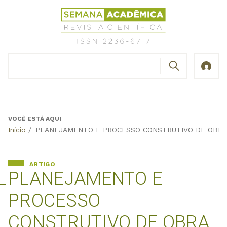
Jump
Revista
to
Científica
navigation
Semana
Acadêmica
BUSCAR
ISSN
Formulário
2236-
de
6717
busca
VOCÊ ESTÁ AQUI
Back
Início
/
PLANEJAMENTO E PROCESSO CONSTRUTIVO DE OBRA 
to
top
ARTIGO
PLANEJAMENTO E
PROCESSO
CONSTRUTIVO DE OBRA