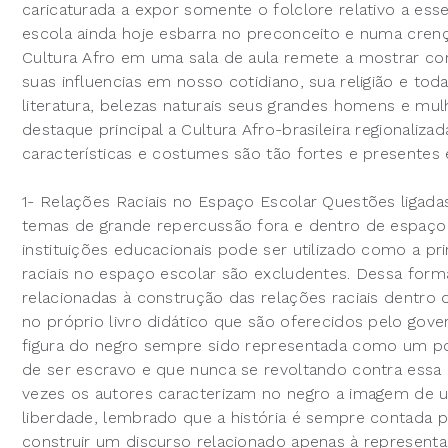
caricaturada a expor somente o folclore relativo a esse
escola ainda hoje esbarra no preconceito e numa crenç
Cultura Afro em uma sala de aula remete a mostrar co
suas influencias em nosso cotidiano, sua religião e tod
literatura, belezas naturais seus grandes homens e mulh
destaque principal a Cultura Afro-brasileira regionaliza
características e costumes são tão fortes e presentes
1- Relações Raciais no Espaço Escolar Questões ligada
temas de grande repercussão fora e dentro de espaço 
instituições educacionais pode ser utilizado como a p
raciais no espaço escolar são excludentes. Dessa for
relacionadas à construção das relações raciais dentro 
no próprio livro didático que são oferecidos pelo gove
figura do negro sempre sido representada como um po
de ser escravo e que nunca se revoltando contra essa i
vezes os autores caracterizam no negro a imagem de 
liberdade, lembrado que a história é sempre contada 
construir um discurso relacionado apenas à represent