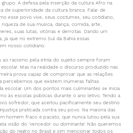
 grupo. A defesa pela inserção da cultura Afro na
a de superioridade da cultura branca. Falar de
mo esse povo vive, seus costumes, seu cotidiano,
a riqueza de sua musica, dança, comida, arte,
eres, suas lutas, vitórias e derrotas. Dando um
da, já que no extremo Sul da Bahia essas
 em nosso cotidiano.
s ao racismo pela etnia do sujeito sempre foram
escolar. Mas na realidade o discurso produzido nas
rimeira prova capaz de comprovar que as relações
ma percebemos que existem inúmeras falhas
da escolar. Um dos pontos mais culminantes se inicia
rno às escolas públicas durante o ano letivo. Tendo a
vo sofredor, que aceitou pacificamente seu destino
njustiça praticada contra seu povo. Na maioria das
um homem fraco e pacato, que nunca lutou pela sua
pela visão do ‘vencedor ou dominante’. Não queremos
ação do negro no Brasil e sim mencionar todos os