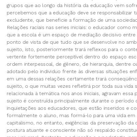
grupos que ao longo da história da educação vem sofr
percebemos que a educação deve se responsabilizar
excludente, que beneficie a formação de uma sociedade
Relações raciais nas series iniciais: o educador com
que a escola é um espaço de mediação decisivo entre
ponto de vista de que tudo que se desenvolve no ambi
sujeito, isto, posteriormente trará reflexos para o cont
vertente fortemente perceptível dentro do espaço esc
ordem interpessoal, de gênero, de hierarquia, dentre 
adotado pelo individuo frente às diversas situações en
em uma dessas relações certamente trará conseqüências
sujeito, o que muitas vezes refletirá por toda sua vida 
relacionada à temática nos anos iniciais, agravam essa
sujeito é construída principalmente durante o período 
inquietações aos educadores, que estão inseridos e 
formalmente o aluno, mas formá-lo para uma vida em 
capitalismo, no entanto, exigências da preservação d
postura atuante e consciente não só respaldo constit