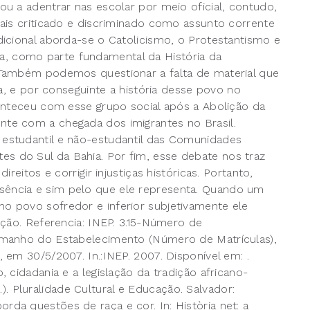
u a adentrar nas escolar por meio oficial, contudo,
ais criticado e discriminado como assunto corrente
icional aborda-se o Catolicismo, o Protestantismo e
cola, como parte fundamental da História da
 Também podemos questionar a falta de material que
a, e por conseguinte a história desse povo no
onteceu com esse grupo social após a Abolição da
te com a chegada dos imigrantes no Brasil.
estudantil e não-estudantil das Comunidades
 do Sul da Bahia. Por fim, esse debate nos traz
eitos e corrigir injustiças históricas. Portanto,
ência e sim pelo que ele representa. Quando um
 povo sofredor e inferior subjetivamente ele
ição. Referencia: INEP. 3.15-Número de
amanho do Estabelecimento (Número de Matrículas),
em 30/5/2007. In.:INEP. 2007. Disponível em: .
 cidadania e a legislação da tradição africano-
g.). Pluralidade Cultural e Educação. Salvador:
a questões de raça e cor. In: Història net: a