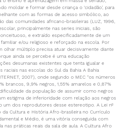
ara o ensino e aprendizagem em massa e seriado,
ndo moldar e formar desde criança o ‘cidadão’, para
melhante com as formas de acesso simbólico, ao
ão das comunidades africano-brasileiras (LUZ, 1996,
scolar, principalmente nas series iniciais, são
econceituoso, e extraído especificadamente de um
amiliar e/ou religioso e reforçado na escola. Por
olhar múltiplo precisa atuar decisivamente diante
orque ainda se percebe é uma educação
ões desumanas existentes que tenta igualar e
s raciais nas escolas do Sul da Bahia A Bahia
 INTERNET, 2007), onde segundo o MEC “os números
% brancos, 9,9% negros, 1,55% amarelos e 0,87%
a dificuldade da população de assumir como negros
m estigma de inferioridade com relação aos negros
o um dos reprodutores desse estereotipo. A Lei nº
da Cultura e História Afro-brasileira no Currículo
Fundamental e Médio, é uma vitória conseguida com
 nas práticas reais da sala de aula. A Cultura Afro