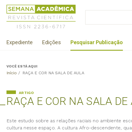
Jump
Revista
to
Científica
BUSCAR
navigation
Formulário
Semana
de
Acadêmica
busca
ISSN
Menu
2236-
Expediente
Edições
Pesquisar Publicação
institutional
6717
VOCÊ ESTÁ AQUI
Back
Início
/
RAÇA E COR NA SALA DE AULA
to
top
ARTIGO
RAÇA E COR NA SALA DE
Este estudo sobre as relações raciais no ambiente esc
cultura nesse espaço. A cultura Afro-descendente, qu