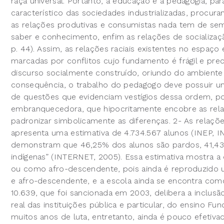
raça universal. Portanto, a educação e a pedagogia, p
característico das sociedades industrializadas, procura
as relações produtivas e consumistas nada tem de se
saber e conhecimento, enfim as relações de socializaç
p. 44). Assim, as relações raciais existentes no espaço e
marcadas por conflitos cujo fundamento é frágil e pr
discurso socialmente construído, oriundo do ambiente f
consequência, o trabalho do pedagogo deve possuir um 
de questões que evidenciam vestígios dessa ordem, p
embranquecedora, que hipocritamente encobre as relaç
padronizar simbolicamente as diferenças. 2- As relaçõe
apresenta uma estimativa de 4.734.567 alunos (INEP,
demonstram que 46,25% dos alunos são pardos, 41,43
indígenas” (INTERNET, 2005). Essa estimativa mostra 
ou como afro-descendente, pois ainda é reproduzido u
e afro-descendente, e a escola ainda se encontra com
10.639, que foi sancionada em 2003, delibera a inclusão 
real das instituições pública e particular, do ensino 
muitos anos de luta, entretanto, ainda é pouco efetivada