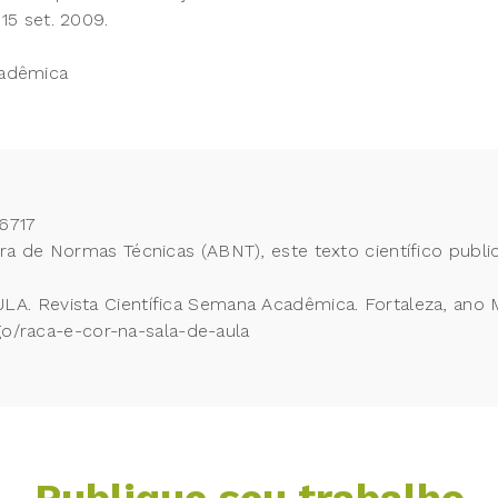
15 set. 2009.
cadêmica
6717
 de Normas Técnicas (ABNT), este texto científico publi
 Revista Científica Semana Acadêmica. Fortaleza, ano M
igo/raca-e-cor-na-sala-de-aula
Publique seu trabalho