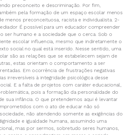
endo preconceito e descriminação. Por fim,
 também pela formação de um espaço escolar menos
 menos preconceituosa, racista e individualista. 2-
o mediador É possível para um educador compreender
 o ser humano e a sociedade que o cerca. Sob o
ente escolar influencia, mesmo que indiretamente o
exto social no qual está inserido. Nesse sentido, uma
olar são as relações que se estabelecem sejam de
outras, estas orientam o comportamento a ser
frentadas. Em ocorrência de frustrações negativas
 irreversíveis à integridade psicológica desse
social. E a falta de projetos com caráter educacional,
 problemática, pois a formação da personalidade do
de sua infância. O que pretendemos aqui é levantar
comprometidos com o ato de educar não só
sociedade, não atendendo somente as exigências do
a dignidade e igualdade humana, assumindo uma
ucional, mas por sermos, sobretudo seres humanos,