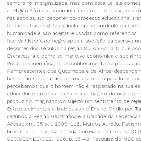
sempre foi marginalizada, mas com essa Lei ela começo
a religião Afro ainda continua sendo um dos aspecto m
nas escolas. No decorrer do processo educacional Trad
tantas outras religiões já incluídas no currículo da es
humanidade e são aceitas e usadas como referencias.
fale da história do negro após a abolição da escravatur
decorrer dos séculos na região Sul da Bahia. O que ac
Escravatura e como se manteve econômica e socialmen
Podemos identificar o desconhecimento da população 
Remanescentes dos Quilombos e de Afros-descendentes
bases não só para discutir, mas também para lutar por dir
percebemos que o homem não é respeitado na sua ess
educador representa na escola a imagem do negro como
produz no imaginário do sujeito um sentimento de reje
Estabelecimentos e Matrículas no Ensino Médio por T
segundo a Região Geográfica e a Unidade da Federação, 
Acesso em: 05 set. 2009. LUZ, Marcos Aurélio. Racismo,
brasileira. In: LUZ, Narcimária Correia do Patrocínio (Or
SEC/SECNEB/CES, 1996. p. 35-48. Pesquisa do MEC abord