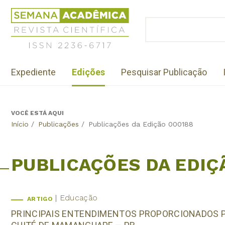
Jump
Revista
to
Científica
BUSCAR
navigation
Formulário
Semana
de
Acadêmica
busca
ISSN
Menu
2236-
Expediente
Edições
Pesquisar Publicação
institutional
6717
VOCÊ ESTÁ AQUI
Back
Início
/
Publicações
/
Publicações da Edição 000188
to
top
PUBLICAÇÕES DA EDIÇ
Educação
ARTIGO
PRINCIPAIS ENTENDIMENTOS PROPORCIONADOS PE