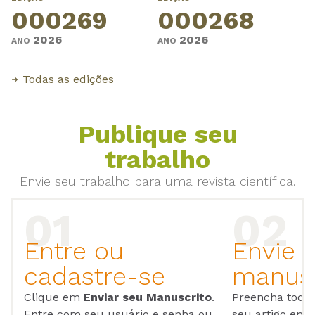
000269
000268
2026
2026
ANO
ANO
Todas as edições
Publique seu
trabalho
Envie seu trabalho para uma revista científica.
Entre ou
Envie 
cadastre-se
manusc
Clique em
Enviar seu Manuscrito
.
Preencha todos
Entre com seu usuário e senha ou,
seu artigo em