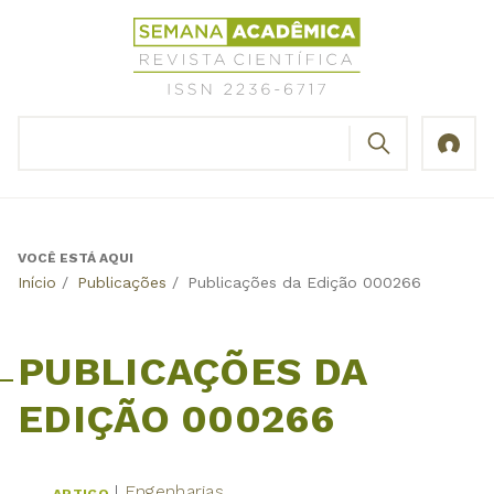
Jump
Revista
to
Científica
navigation
Semana
Acadêmica
BUSCAR
ISSN
Formulário
2236-
de
6717
busca
VOCÊ ESTÁ AQUI
Back
Início
/
Publicações
/
Publicações da Edição 000266
to
top
PUBLICAÇÕES DA
EDIÇÃO 000266
Engenharias