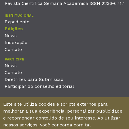
Revista Científica Semana Acadêmica ISSN 2236-6717
INSTITUCIONAL
Expediente
Edições
News
Indexação
Contato
PARTICIPE
News
Contato
Diretrizes para Submissão
Participar do conselho editorial
EDITORA
Este site utiliza cookies e scripts externos para
Unieducar Inteligência Educacional Ltda
melhorar a sua experiência, personalizar publicidade
CNPJ: 05.569.970/0001-26
e recomendar conteúdo de seu interesse. Ao utilizar
Av. Desembargador Moreira, No. 2001 – 11º andar - Bairro
nossos serviços, você concorda com tal
Aldeota