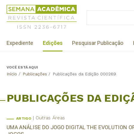
Jump
Revista
to
Científica
BUSCAR
navigation
Formulário
Semana
de
Acadêmica
busca
ISSN
Menu
2236-
Expediente
Edições
Pesquisar Publicação
institutional
6717
VOCÊ ESTÁ AQUI
Back
Início
/
Publicações
/
Publicações da Edição 000269
to
top
PUBLICAÇÕES DA EDIÇ
Outras Áreas
ARTIGO
UMA ANÁLISE DO JOGO DIGITAL THE EVOLUTION 