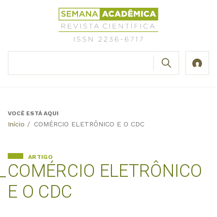
Jump
Revista
to
Científica
navigation
Semana
Acadêmica
BUSCAR
ISSN
Formulário
2236-
de
6717
busca
VOCÊ ESTÁ AQUI
Back
Início
/
COMÉRCIO ELETRÔNICO E O CDC
to
top
ARTIGO
COMÉRCIO ELETRÔNICO
E O CDC