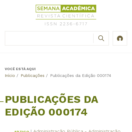
Jump
Revista
to
Científica
navigation
Semana
Acadêmica
BUSCAR
ISSN
Formulário
2236-
de
6717
busca
VOCÊ ESTÁ AQUI
Back
Início
/
Publicações
/
Publicações da Edição 000174
to
top
PUBLICAÇÕES DA
EDIÇÃO 000174
Administração Pública - Administração