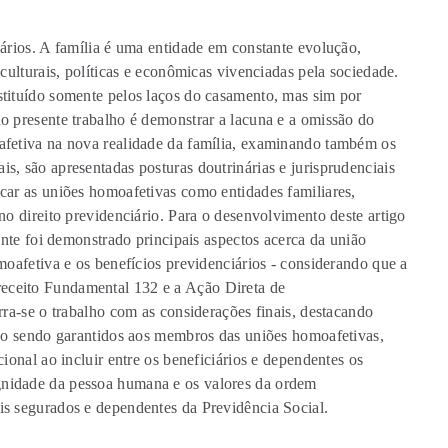
iários. A família é uma entidade em constante evolução,
culturais, políticas e econômicas vivenciadas pela sociedade.
stituído somente pelos laços do casamento, mas sim por
o presente trabalho é demonstrar a lacuna e a omissão do
afetiva na nova realidade da família, examinando também os
s, são apresentadas posturas doutrinárias e jurisprudenciais
car as uniões homoafetivas como entidades familiares,
no direito previdenciário. Para o desenvolvimento deste artigo
ente foi demonstrado principais aspectos acerca da união
moafetiva e os benefícios previdenciários - considerando que a
eceito Fundamental 132 e a Ação Direta de
rra-se o trabalho com as considerações finais, destacando
tão sendo garantidos aos membros das uniões homoafetivas,
ional ao incluir entre os beneficiários e dependentes os
gnidade da pessoa humana e os valores da ordem
is segurados e dependentes da Previdência Social.