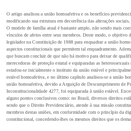
O artigo analisou a união homoafetiva e os benefícios previdenc
modificando sua estrutura em decorrência das alterações sociais, 
O modelo de família atual é bastante amplo, não sendo mais con
vínculos de afetos entre seus membros. Deste modo, o objetivo d
legislador na Constituição de 1988 para enquadrar a união homo
aspectos constitucionais que permitem tal enquadramento. Ademai
que buscam concluir de que não há motivo para deixar de qualifi
merecedoras de proteção estatal e equiparadas as heterossexuais 
estudou-se inicialmente o instituto da união estável e principalm
estável homoafetiva, e no último capítulo analisou-se a união ho
união homoafetiva, devido a Arguição de Descumprimento de Pr
Inconstitucionalidade 4277, foi equiparada à união estável. Ence
alguns pontos conclusivos como: no Brasil, diversos direitos es
sendo que o Direito Previdenciário, atende à sua missão constituc
membros destas uniões, em conformidade com o princípio da di
constitucional, concedendo-lhes os mesmos direitos que os dema