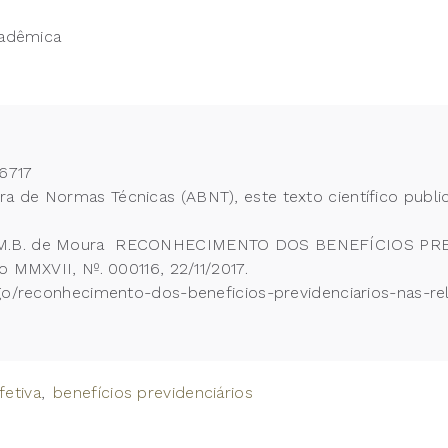
cadêmica
6717
 de Normas Técnicas (ABNT), este texto científico publi
RO, M.B. de Moura RECONHECIMENTO DOS BENEFÍCIOS 
o MMXVII, Nº. 000116, 22/11/2017.
tigo/reconhecimento-dos-beneficios-previdenciarios-nas-
fetiva
benefícios previdenciários