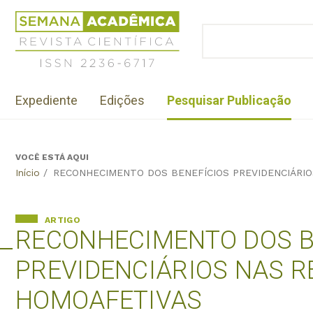
Jump
Revista
to
Científica
BUSCAR
navigation
Formulário
Semana
de
Acadêmica
busca
ISSN
Menu
2236-
Expediente
Edições
Pesquisar Publicação
institutional
6717
VOCÊ ESTÁ AQUI
Back
Início
/
RECONHECIMENTO DOS BENEFÍCIOS PREVIDENCIÁRI
to
top
ARTIGO
RECONHECIMENTO DOS B
PREVIDENCIÁRIOS NAS 
HOMOAFETIVAS