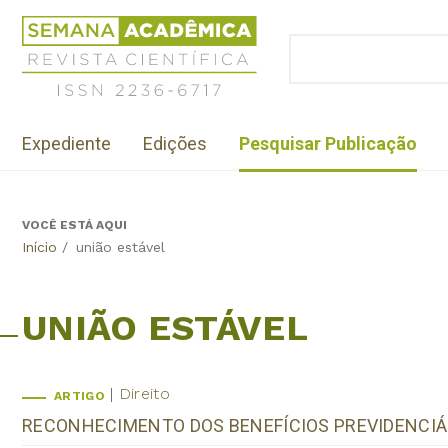
Jump
Revista
to
Científica
BUSCAR
navigation
Formulário
Semana
de
Acadêmica
busca
ISSN
Menu
2236-
Expediente
Edições
Pesquisar Publicação
institutional
6717
VOCÊ ESTÁ AQUI
Back
Início
/
união estável
to
top
UNIÃO ESTÁVEL
Direito
ARTIGO
RECONHECIMENTO DOS BENEFÍCIOS PREVIDENCIÁ