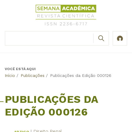
Jump
Revista
to
Científica
navigation
Semana
Acadêmica
BUSCAR
ISSN
Formulário
2236-
de
6717
busca
VOCÊ ESTÁ AQUI
Back
Início
/
Publicações
/
Publicações da Edição 000126
to
top
PUBLICAÇÕES DA
EDIÇÃO 000126
Direito Penal