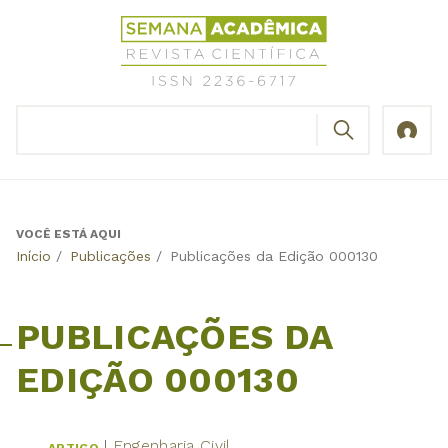
Jump
Revista
to
Científica
navigation
Semana
Acadêmica
BUSCAR
ISSN
Formulário
2236-
de
6717
busca
VOCÊ ESTÁ AQUI
Back
Início
/
Publicações
/
Publicações da Edição 000130
to
top
PUBLICAÇÕES DA
EDIÇÃO 000130
Engenharia Civil