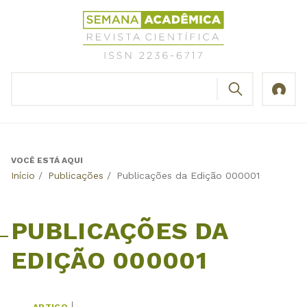
Jump
Revista
to
Científica
navigation
Semana
Acadêmica
BUSCAR
ISSN
Formulário
2236-
de
6717
busca
VOCÊ ESTÁ AQUI
Back
Início
/
Publicações
/
Publicações da Edição 000001
to
top
PUBLICAÇÕES DA
EDIÇÃO 000001