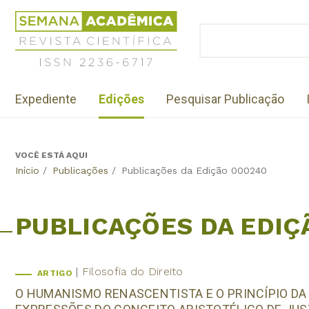
Jump
Revista
to
Científica
BUSCAR
navigation
Formulário
Semana
de
Acadêmica
busca
ISSN
Menu
2236-
Expediente
Edições
Pesquisar Publicação
institutional
6717
VOCÊ ESTÁ AQUI
Back
Início
/
Publicações
/
Publicações da Edição 000240
to
top
PUBLICAÇÕES DA EDIÇ
Filosofia do Direito
ARTIGO
O HUMANISMO RENASCENTISTA E O PRINCÍPIO D