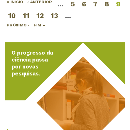
« INÍCIO
‹ ANTERIOR
…
5
6
7
8
9
Páginas
10
11
12
13
…
PRÓXIMO ›
FIM »
O progresso da
ciência passa
por novas
pesquisas.