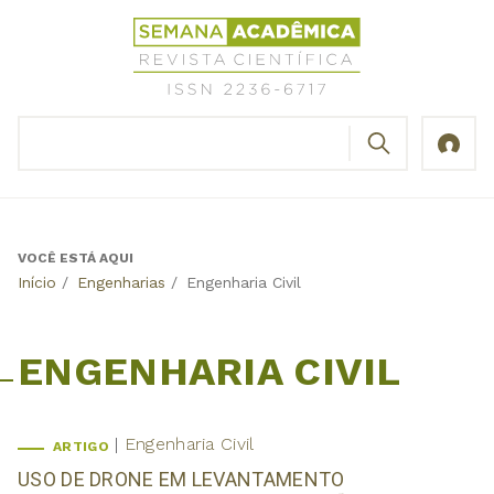
Jump
Revista
to
Científica
navigation
Semana
Acadêmica
BUSCAR
ISSN
Formulário
2236-
de
6717
busca
VOCÊ ESTÁ AQUI
Back
Início
/
Engenharias
/
Engenharia Civil
to
top
ENGENHARIA CIVIL
Engenharia Civil
ARTIGO
USO DE DRONE EM LEVANTAMENTO