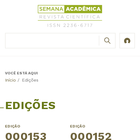
Jump
Revista
to
Científica
navigation
Semana
Acadêmica
BUSCAR
ISSN
Formulário
2236-
de
6717
busca
VOCÊ ESTÁ AQUI
Back
Início
/
Edições
to
top
EDIÇÕES
EDIÇÃO
EDIÇÃO
000153
000152