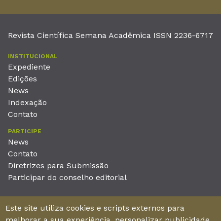
Revista Científica Semana Acadêmica ISSN 2236-6717
INSTITUCIONAL
Expediente
Edições
News
Indexação
Contato
PARTICIPE
News
Contato
Diretrizes para Submissão
Participar do conselho editorial
EDITORA
Este site utiliza cookies e scripts externos para
Unieducar Inteligência Educacional Ltda
melhorar a sua experiência, personalizar publicidade