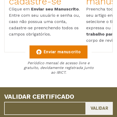
cadastre-se
manusc
Clique em
Enviar seu Manuscrito
.
Preencha todos
Entre com seu usuário e senha ou,
seu artigo em
caso não possua uma conta,
selecione o tip
cadastre-se preenchendo todos os
expressa ou ul
campos obrigatórios.
trabalho para 
corpo de reviso
Enviar manuscrito
Periódico mensal de acesso livre e
gratuito, devidamente registrada junto
ao IBICT.
VALIDAR CERTIFICADO