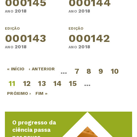
000145
000144
2018
2018
ANO
ANO
EDIÇÃO
EDIÇÃO
000143
000142
2018
2018
ANO
ANO
« INÍCIO
‹ ANTERIOR
…
7
8
9
10
Páginas
11
12
13
14
15
…
PRÓXIMO ›
FIM »
O progresso da
ciência passa