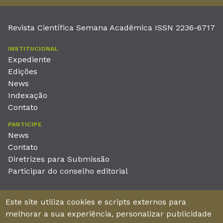
Revista Científica Semana Acadêmica ISSN 2236-6717
INSTITUCIONAL
Expediente
Edições
News
Indexação
Contato
PARTICIPE
News
Contato
Diretrizes para Submissão
Participar do conselho editorial
EDITORA
Este site utiliza cookies e scripts externos para
Unieducar Inteligência Educacional Ltda
melhorar a sua experiência, personalizar publicidade
CNPJ: 05.569.970/0001-26