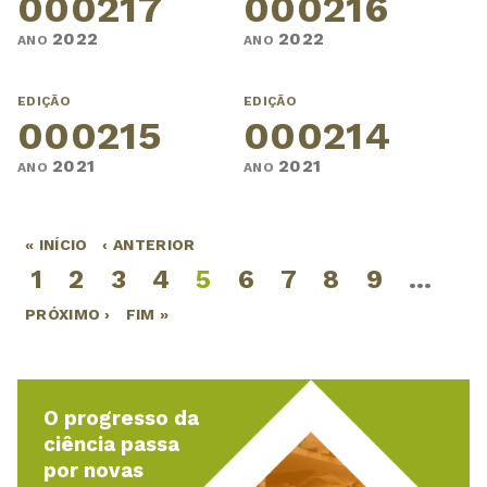
000217
000216
2022
2022
ANO
ANO
EDIÇÃO
EDIÇÃO
000215
000214
2021
2021
ANO
ANO
« INÍCIO
‹ ANTERIOR
Páginas
1
2
3
4
5
6
7
8
9
…
PRÓXIMO ›
FIM »
O progresso da
ciência passa
por novas