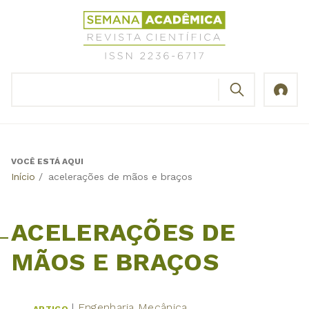
Jump
Revista
to
Científica
navigation
Semana
Acadêmica
BUSCAR
ISSN
Formulário
2236-
de
6717
busca
VOCÊ ESTÁ AQUI
Back
Início
/
acelerações de mãos e braços
to
top
ACELERAÇÕES DE
MÃOS E BRAÇOS
Engenharia Mecânica