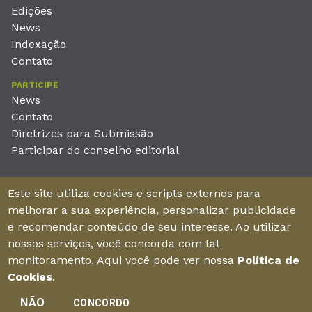
Edições
News
Indexação
Contato
PARTICIPE
News
Contato
Diretrizes para Submissão
Participar do conselho editorial
EDITORA
Este site utiliza cookies e scripts externos para
Unieducar Inteligência Educacional Ltda
melhorar a sua experiência, personalizar publicidade
CNPJ: 05.569.970/0001-26
e recomendar conteúdo de seu interesse. Ao utilizar
Av. Desembargador Moreira, No. 2001 – 11º andar - Bairro
nossos serviços, você concorda com tal
Aldeota
monitoramento. Aqui você pode ver nossa
Política de
Fortaleza – Ceará - Brasil - CEP 60170-001
Cookies
.
NÃO
CONCORDO
Enviar manuscrito