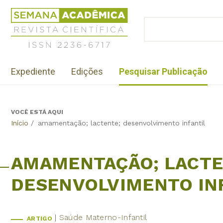
Jump
Revista
to
Científica
BUSCAR
navigation
Formulário
Semana
de
Acadêmica
busca
ISSN
Menu
2236-
Expediente
Edições
Pesquisar Publicação
institutional
6717
VOCÊ ESTÁ AQUI
Back
Início
/
amamentação; lactente; desenvolvimento infantil
to
top
AMAMENTAÇÃO; LACTE
DESENVOLVIMENTO IN
Saúde Materno-Infantil
ARTIGO