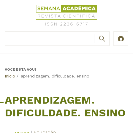
Jump
Revista
to
Científica
navigation
Semana
Acadêmica
BUSCAR
ISSN
Formulário
2236-
de
6717
busca
VOCÊ ESTÁ AQUI
Back
Início
/
aprendizagem. dificuldade. ensino
to
top
APRENDIZAGEM.
DIFICULDADE. ENSINO
Educação