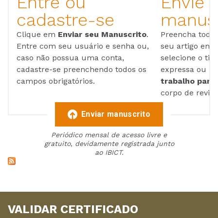
Entre ou
Envie 
cadastre-se
manusc
Clique em
Enviar seu Manuscrito
.
Preencha todos
Entre com seu usuário e senha ou,
seu artigo em
caso não possua uma conta,
selecione o tip
cadastre-se preenchendo todos os
expressa ou ul
campos obrigatórios.
trabalho para 
corpo de reviso
Enviar manuscrito
Periódico mensal de acesso livre e
gratuito, devidamente registrada junto
ao IBICT.
VALIDAR CERTIFICADO