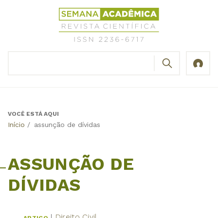
Jump
Revista
to
Científica
navigation
Semana
Acadêmica
BUSCAR
ISSN
Formulário
2236-
de
6717
busca
VOCÊ ESTÁ AQUI
Back
Início
/
assunção de dívidas
to
top
ASSUNÇÃO DE
DÍVIDAS
Direito Civil