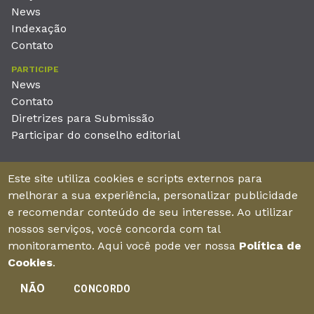
News
Indexação
Contato
PARTICIPE
News
Contato
Diretrizes para Submissão
Participar do conselho editorial
EDITORA
Este site utiliza cookies e scripts externos para
Unieducar Inteligência Educacional Ltda
melhorar a sua experiência, personalizar publicidade
CNPJ: 05.569.970/0001-26
e recomendar conteúdo de seu interesse. Ao utilizar
Av. Desembargador Moreira, No. 2001 – 11º andar - Bairro
nossos serviços, você concorda com tal
Aldeota
monitoramento. Aqui você pode ver nossa
Política de
Fortaleza – Ceará - Brasil - CEP 60170-001
Cookies
.
NÃO
CONCORDO
Enviar manuscrito
©2026Todos os direitos reservados