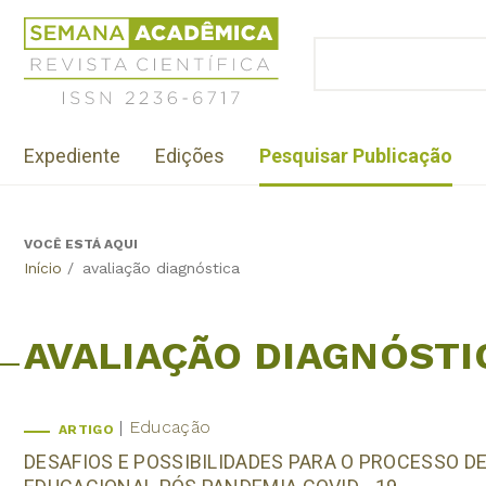
Jump
Revista
to
Científica
BUSCAR
navigation
Formulário
Semana
de
Acadêmica
busca
ISSN
Menu
2236-
Expediente
Edições
Pesquisar Publicação
institutional
6717
VOCÊ ESTÁ AQUI
Back
Início
/
avaliação diagnóstica
to
top
AVALIAÇÃO DIAGNÓSTI
Educação
ARTIGO
DESAFIOS E POSSIBILIDADES PARA O PROCESSO 