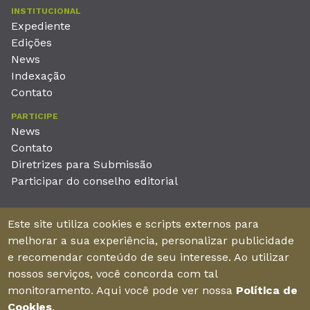
INSTITUCIONAL
Expediente
Edições
News
Indexação
Contato
PARTICIPE
News
Contato
Diretrizes para Submissão
Participar do conselho editorial
EDITORA
Este site utiliza cookies e scripts externos para
Unieducar Inteligência Educacional Ltda
melhorar a sua experiência, personalizar publicidade
CNPJ: 05.569.970/0001-26
e recomendar conteúdo de seu interesse. Ao utilizar
Av. Desembargador Moreira, No. 2001 – 11º andar - Bairro
nossos serviços, você concorda com tal
Aldeota
monitoramento. Aqui você pode ver nossa
Política de
Fortaleza – Ceará - Brasil - CEP 60170-001
Cookies
.