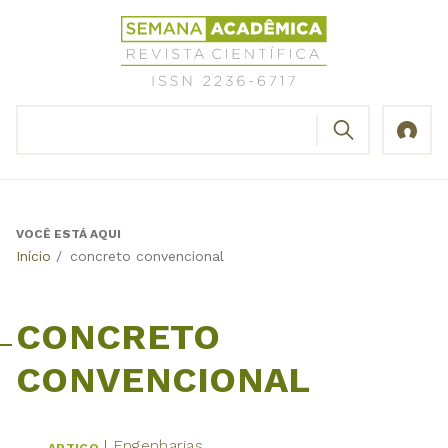
Jump
Revista
to
Científica
navigation
Semana
Acadêmica
BUSCAR
ISSN
Formulário
2236-
de
6717
busca
VOCÊ ESTÁ AQUI
Back
Início
/
concreto convencional
to
top
CONCRETO
CONVENCIONAL
Engenharias