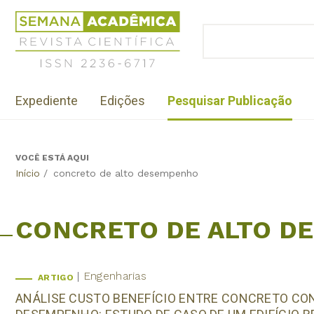
Jump
Revista
to
Científica
BUSCAR
navigation
Formulário
Semana
de
Acadêmica
busca
ISSN
Menu
2236-
Expediente
Edições
Pesquisar Publicação
institutional
6717
VOCÊ ESTÁ AQUI
Back
Início
/
concreto de alto desempenho
to
top
CONCRETO DE ALTO D
Engenharias
ARTIGO
ANÁLISE CUSTO BENEFÍCIO ENTRE CONCRETO CO