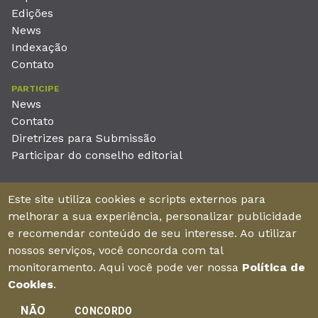
Edições
News
Indexação
Contato
PARTICIPE
News
Contato
Diretrizes para Submissão
Participar do conselho editorial
EDITORA
Este site utiliza cookies e scripts externos para
Unieducar Inteligência Educacional Ltda
melhorar a sua experiência, personalizar publicidade
CNPJ: 05.569.970/0001-26
e recomendar conteúdo de seu interesse. Ao utilizar
Av. Desembargador Moreira, No. 2001 – 11º andar - Bairro
nossos serviços, você concorda com tal
Aldeota
monitoramento. Aqui você pode ver nossa
Política de
Fortaleza – Ceará - Brasil - CEP 60170-001
Cookies
.
NÃO
CONCORDO
Enviar manuscrito