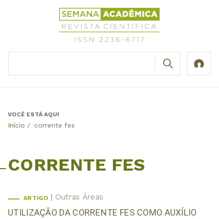
Jump
Revista
to
Científica
navigation
Semana
Acadêmica
BUSCAR
ISSN
Formulário
2236-
de
6717
busca
VOCÊ ESTÁ AQUI
Back
Início
/
corrente fes
to
top
CORRENTE FES
Outras Áreas
ARTIGO
UTILIZAÇÃO DA CORRENTE FES COMO AUXÍLIO