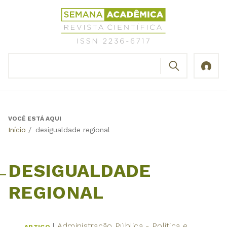
Jump
Revista
to
Científica
navigation
Semana
Acadêmica
BUSCAR
ISSN
Formulário
2236-
de
6717
busca
VOCÊ ESTÁ AQUI
Back
Início
/
desigualdade regional
to
top
DESIGUALDADE
REGIONAL
Administração Pública - Política e