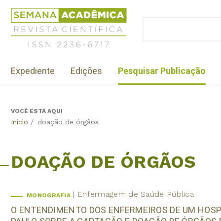
Jump
Revista
to
Científica
BUSCAR
navigation
Formulário
Semana
de
Acadêmica
busca
ISSN
Menu
2236-
Expediente
Edições
Pesquisar Publicação
institutional
6717
VOCÊ ESTÁ AQUI
Back
Início
/
doação de órgãos
to
top
DOAÇÃO DE ÓRGÃOS
Enfermagem de Saúde Pública
MONOGRAFIA
O ENTENDIMENTO DOS ENFERMEIROS DE UM HOSPI