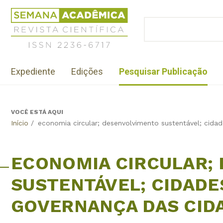
Jump
Revista
to
Científica
BUSCAR
navigation
Formulário
Semana
de
Acadêmica
busca
ISSN
Menu
2236-
Expediente
Edições
Pesquisar Publicação
institutional
6717
VOCÊ ESTÁ AQUI
Back
Início
/
economia circular; desenvolvimento sustentável; cidad
to
top
ECONOMIA CIRCULAR;
SUSTENTÁVEL; CIDADE
GOVERNANÇA DAS CID