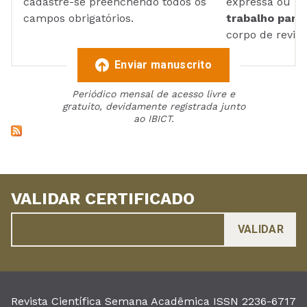
cadastre-se preenchendo todos os
expressa ou ul
campos obrigatórios.
trabalho para 
corpo de reviso
Enviar manuscrito
Periódico mensal de acesso livre e
gratuito, devidamente registrada junto
ao IBICT.
VALIDAR CERTIFICADO
Revista Científica Semana Acadêmica ISSN 2236-6717