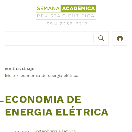
Jump
Revista
to
Científica
navigation
Semana
Acadêmica
BUSCAR
ISSN
Formulário
2236-
de
6717
busca
VOCÊ ESTÁ AQUI
Back
Início
/
economia de energia elétrica
to
top
ECONOMIA DE
ENERGIA ELÉTRICA
Engenharia Elétrica