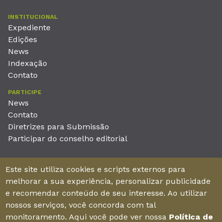
INSTITUCIONAL
Expediente
Edições
News
Indexação
Contato
PARTICIPE
News
Contato
Diretrizes para Submissão
Participar do conselho editorial
EDITORA
Este site utiliza cookies e scripts externos para
Unieducar Inteligência Educacional Ltda
melhorar a sua experiência, personalizar publicidade
CNPJ: 05.569.970/0001-26
e recomendar conteúdo de seu interesse. Ao utilizar
Av. Desembargador Moreira, No. 2001 – 11º andar - Bairro
nossos serviços, você concorda com tal
Aldeota
monitoramento. Aqui você pode ver nossa
Política de
Fortaleza – Ceará - Brasil - CEP 60170-001