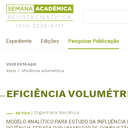
Jump
Revista
to
Científica
BUSCAR
navigation
Formulário
Semana
de
Acadêmica
busca
ISSN
Menu
2236-
Expediente
Edições
Pesquisar Publicação
institutional
6717
VOCÊ ESTÁ AQUI
Back
Início
/
eficiência volumétrica.
to
top
EFICIÊNCIA VOLUMÉTR
Engenharia Mecânica
ARTIGO
MODELO ANALÍTICO PARA ESTUDO DA INFLUÊNCIA