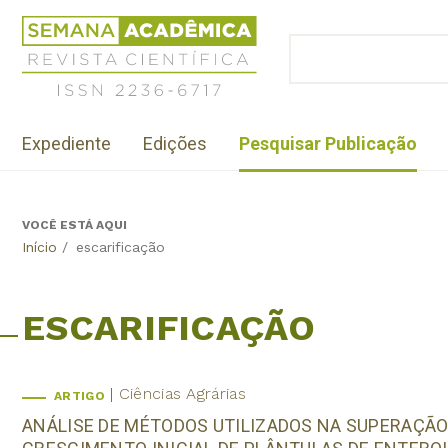
Jump
Revista
to
Científica
BUSCAR
navigation
Formulário
Semana
de
Acadêmica
busca
ISSN
Menu
2236-
Expediente
Edições
Pesquisar Publicação
institutional
6717
VOCÊ ESTÁ AQUI
Back
Início
/
escarificação
to
top
ESCARIFICAÇÃO
Ciências Agrárias
ARTIGO
ANÁLISE DE MÉTODOS UTILIZADOS NA SUPERAÇÃO