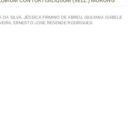
LOBIUM CONTORTISILIQUUM (VELL.) MORONG
 DA SILVA, JÉSSICA FIRMINO DE ABREU, GIULYANA ISABELE
IVEIRA, ERNESTO JOSE RESENDE RODRIGUES