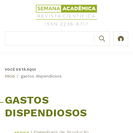
Jump
Revista
to
Científica
navigation
Semana
Acadêmica
BUSCAR
ISSN
Formulário
2236-
de
6717
busca
VOCÊ ESTÁ AQUI
Back
Início
/
gastos dispendiosos
to
top
GASTOS
DISPENDIOSOS
Engenharia de Produção