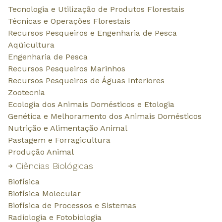
cadastre-se preenchendo todos os
expressa ou ul
campos obrigatórios.
trabalho para 
corpo de reviso
Enviar manuscrito
Periódico mensal de acesso livre e
gratuito, devidamente registrada junto
ao IBICT.
VALIDAR CERTIFICADO