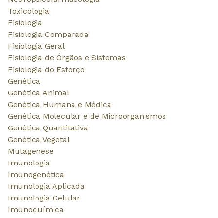
Fortaleza – Ceará - Brasil - CEP 60170-001
©2026Todos os direitos reservados