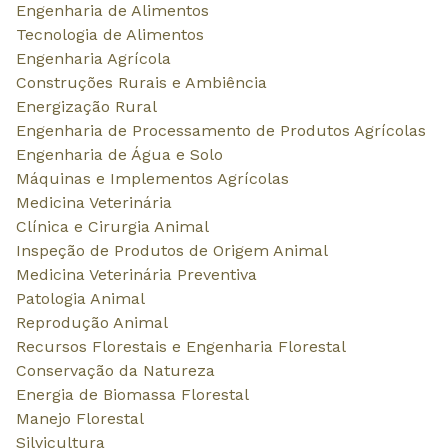
Linguística, Letras e Artes
Outras Áreas
Publique seu
trabalho
Envie seu trabalho para uma revista científica.
Entre ou
Envie 
cadastre-se
manusc
Clique em
Enviar seu Manuscrito
.
Preencha todos
Entre com seu usuário e senha ou,
seu artigo em
caso não possua uma conta,
selecione o tip