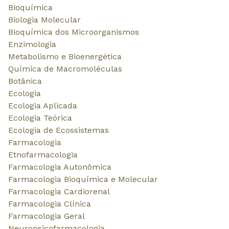
Revista Científica Semana Acadêmica ISSN 2236-6717
INSTITUCIONAL
Expediente
Edições
News
Indexação
Contato
PARTICIPE
News
Contato
Diretrizes para Submissão
Participar do conselho editorial
EDITORA
Unieducar Inteligência Educacional Ltda
CNPJ: 05.569.970/0001-26
Av. Desembargador Moreira, No. 2001 – 11º andar - Bairro
Aldeota