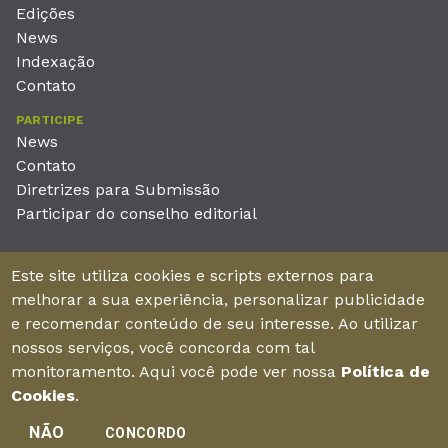
Edições
News
Indexação
Contato
PARTICIPE
News
Contato
Diretrizes para Submissão
Participar do conselho editorial
EDITORA
Este site utiliza cookies e scripts externos para
Unieducar Inteligência Educacional Ltda
melhorar a sua experiência, personalizar publicidade
CNPJ: 05.569.970/0001-26
e recomendar conteúdo de seu interesse. Ao utilizar
Av. Desembargador Moreira, No. 2001 – 11º andar - Bairro
nossos serviços, você concorda com tal
Aldeota
monitoramento. Aqui você pode ver nossa
Política de
Fortaleza – Ceará - Brasil - CEP 60170-001
Cookies
.
NÃO
CONCORDO
Enviar manuscrito