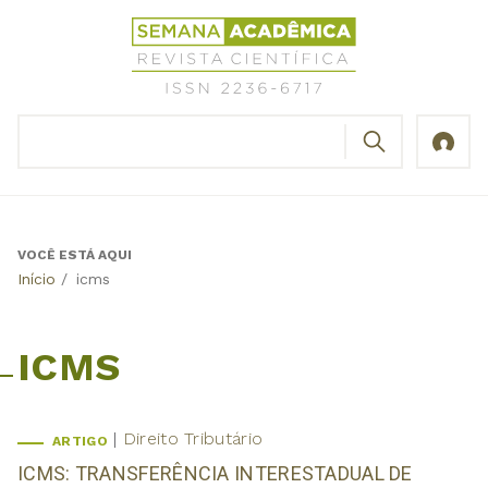
Jump
Revista
to
Científica
navigation
Semana
Acadêmica
BUSCAR
ISSN
Formulário
2236-
de
6717
busca
VOCÊ ESTÁ AQUI
Back
Início
/
icms
to
top
ICMS
Direito Tributário
ARTIGO
ICMS: TRANSFERÊNCIA INTERESTADUAL DE