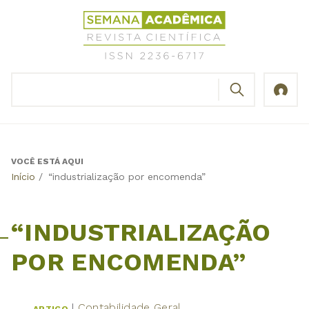
Jump
Revista
to
Científica
navigation
Semana
Acadêmica
BUSCAR
ISSN
Formulário
2236-
de
6717
busca
VOCÊ ESTÁ AQUI
Back
Início
/
“industrialização por encomenda”
to
top
“INDUSTRIALIZAÇÃO
POR ENCOMENDA”
Contabilidade Geral