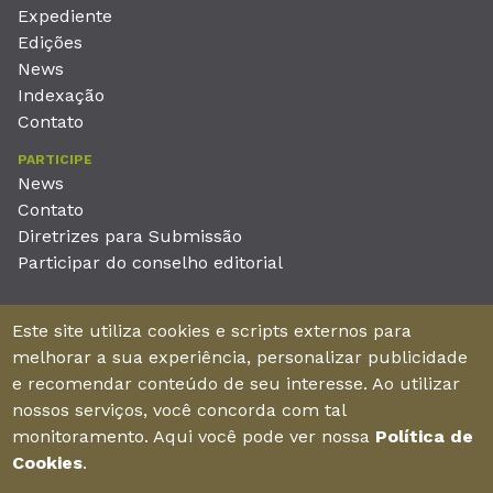
Expediente
Edições
News
Indexação
Contato
PARTICIPE
News
Contato
Diretrizes para Submissão
Participar do conselho editorial
EDITORA
Este site utiliza cookies e scripts externos para
Unieducar Inteligência Educacional Ltda
melhorar a sua experiência, personalizar publicidade
CNPJ: 05.569.970/0001-26
e recomendar conteúdo de seu interesse. Ao utilizar
Av. Desembargador Moreira, No. 2001 – 11º andar - Bairro
nossos serviços, você concorda com tal
Aldeota
monitoramento. Aqui você pode ver nossa
Política de
Fortaleza – Ceará - Brasil - CEP 60170-001
Cookies
.