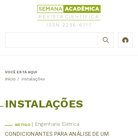
Jump
Revista
to
Científica
navigation
Semana
Acadêmica
BUSCAR
ISSN
Formulário
2236-
de
6717
busca
VOCÊ ESTÁ AQUI
Back
Início
/
instalações
to
top
INSTALAÇÕES
Engenharia Elétrica
ARTIGO
CONDICIONANTES PARA ANÁLISE DE UM