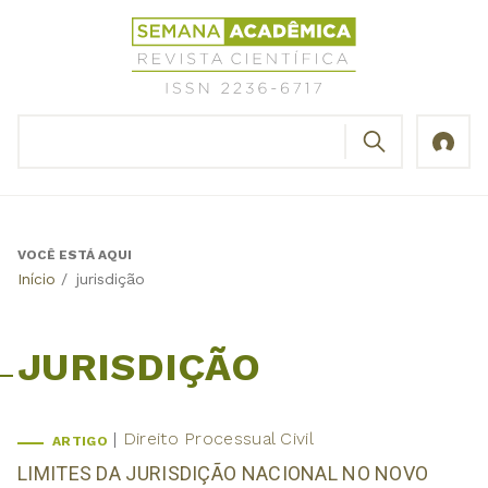
Jump
Revista
to
Científica
navigation
Semana
Acadêmica
BUSCAR
ISSN
Formulário
2236-
de
6717
busca
VOCÊ ESTÁ AQUI
Back
Início
/
jurisdição
to
top
JURISDIÇÃO
Direito Processual Civil
ARTIGO
LIMITES DA JURISDIÇÃO NACIONAL NO NOVO