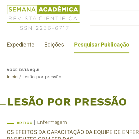
Jump
Revista
to
Científica
BUSCAR
navigation
Formulário
Semana
de
Acadêmica
busca
ISSN
Menu
2236-
Expediente
Edições
Pesquisar Publicação
institutional
6717
VOCÊ ESTÁ AQUI
Back
Início
/
lesão por pressão
to
top
LESÃO POR PRESSÃO
Enfermagem
ARTIGO
OS EFEITOS DA CAPACITAÇÃO DA EQUIPE DE ENFE